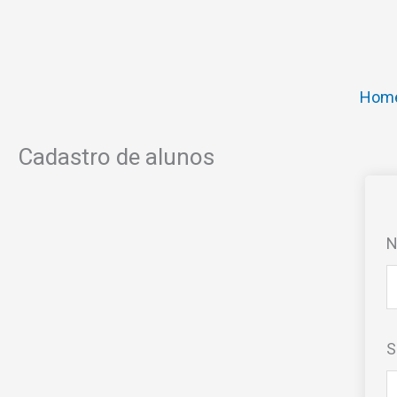
Ir
para
o
conteúdo
Hom
Cadastro de alunos
S