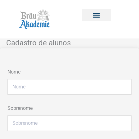
Ir
para
o
conteúdo
Conteúdo Cervejeiro
Minha Conta
Cadastro de alunos
Nome
Sobrenome