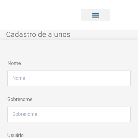
Ir
para
o
conteúdo
Cadastro de alunos
Conteúdo Cervejeiro
Minha Conta
Nome
Sobrenome
Usuário