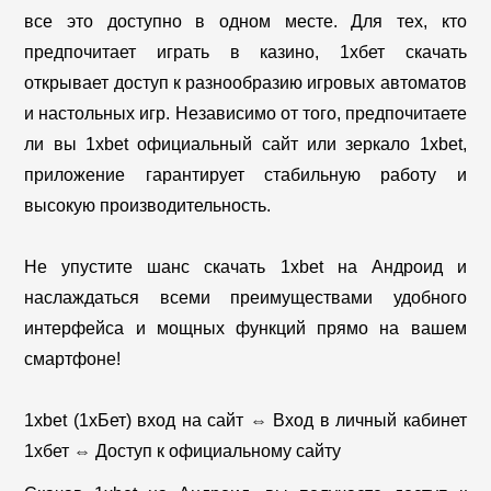
все это доступно в одном месте. Для тех, кто
предпочитает играть в казино, 1хбет скачать
открывает доступ к разнообразию игровых автоматов
и настольных игр. Независимо от того, предпочитаете
ли вы 1xbet официальный сайт или зеркало 1xbet,
приложение гарантирует стабильную работу и
высокую производительность.
Не упустите шанс скачать 1xbet на Андроид и
наслаждаться всеми преимуществами удобного
интерфейса и мощных функций прямо на вашем
смартфоне!
1xbet (1хБет) вход на сайт ⇔ Вход в личный кабинет
1хбет ⇔ Доступ к официальному сайту