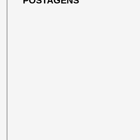
POSTAGENS