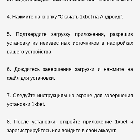
4. Нажмите на кнопку “Скачать 1xbet на Андроид”.
5. Подтвердите загрузку приложения, разрешив
установку из неизвестных источников в настройках
вашего устройства.
6. Дождитесь завершения загрузки и нажмите на
файл для установки.
7. Следуйте инструкциям на экране для завершения
установки 1xbet.
8. После установки, откройте приложение 1xbet и
зарегистрируйтесь или войдите в свой аккаунт.