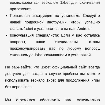
воспользоваться зеркалом 1xbet для скачивания
приложения.
Пошаговая инструкция по установке: Следуйте
нашей подробной инструкции, чтобы успешно
скачать 1xbet и установить его на ваш Android.
Консультация специалиста: Если у вас остались
вопросы, наши специалисты готовы
проконсультировать вас по любому вопросу,
связанному с 1xbet скачиванием и установкой.
Не забывайте, что 1xbet официальный сайт всегда
доступен для вас, а в случае проблем вы можете
использовать зеркало 1xbet для продолжения игры
без перерывов.
Мы стремимся обеспечить вам максимально