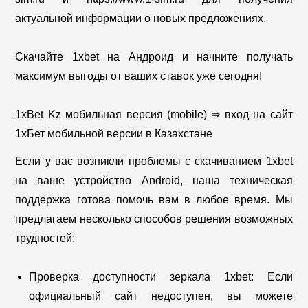
актуальной информации о новых предложениях.
Скачайте 1xbet на Андроид и начните получать
максимум выгоды от ваших ставок уже сегодня!
1xBet Kz мобильная версия (mobile) ⇒ вход на сайт
1хБет мобильной версии в Казахстане
Если у вас возникли проблемы с скачиванием 1xbet
на ваше устройство Android, наша техническая
поддержка готова помочь вам в любое время. Мы
предлагаем несколько способов решения возможных
трудностей:
Проверка доступности зеркала 1xbet: Если
официальный сайт недоступен, вы можете