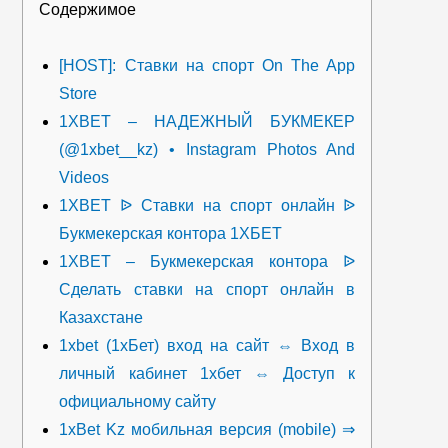
Содержимое
‎[HOST]: Ставки на спорт On The App
Store
1XBET – НАДЕЖНЫЙ БУКМЕКЕР
(@1xbet__kz) • Instagram Photos And
Videos
1XBET ᐉ Ставки на спорт онлайн ᐉ
Букмекерская контора 1ХБЕТ
1XBET – Букмекерская контора ᐉ
Сделать ставки на спорт онлайн в
Казахстане
1xbet (1хБет) вход на сайт ⇔ Вход в
личный кабинет 1хбет ⇔ Доступ к
официальному сайту
1xBet Kz мобильная версия (mobile) ⇒