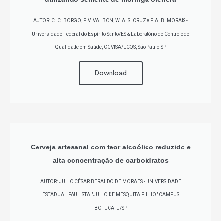
AUTOR: C. C. BORGO, P. V. VALBON, W. A. S. CRUZ e P. A. B. MORAIS -
Universidade Federal do Espírito Santo/ES & Laboratório de Controle de
Qualidade em Saúde, COVISA/LCQS, São Paulo-SP
Download
Cerveja artesanal com teor alcoólico reduzido e
alta concentração de carboidratos
AUTOR: JULIO CÉSAR BERALDO DE MORAES - UNIVERSIDADE
ESTADUAL PAULISTA "JULIO DE MESQUITA FILHO" CAMPUS
BOTUCATU/SP