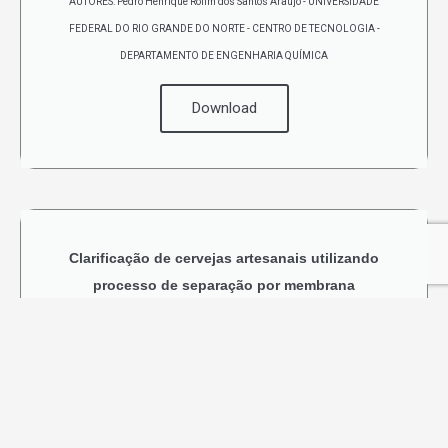
AUTORES: Pedro Henrique Rolim dos Santos Araújo - UNIVERSIDADE
FEDERAL DO RIO GRANDE DO NORTE - CENTRO DE TECNOLOGIA -
DEPARTAMENTO DE ENGENHARIA QUÍMICA
Download
Clarificação de cervejas artesanais utilizando
processo de separação por membrana
AUTORES: Marlan Miotto, Rosicler Colet, Ilizandra Aparecida Fernandes,
Patricia Griep, Clarice Steffens, Alexander Junges, Juliana Steffens,
Eunice Valduga - Universidade Regional Integrada do Alto Uruguai e das
Missões – URI Erechim