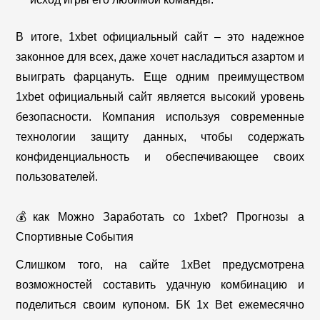
В итоге, 1xbet официальный сайт – это надежное
законное для всех, даже хочет насладиться азартом и
выиграть фарцануть. Еще одним преимуществом
1xbet официальный сайт является высокий уровень
безопасности. Компания используя современные
технологии защиту данных, чтобы содержать
конфиденциальность и обеспечивающее своих
пользователей.
💰как Можно Заработать со 1xbet? Прогнозы а
Спортивные События
Слишком того, на сайте 1xBet предусмотрена
возможностей составить удачную комбинацию и
поделиться своим купоном. БК 1x Bet ежемесячно