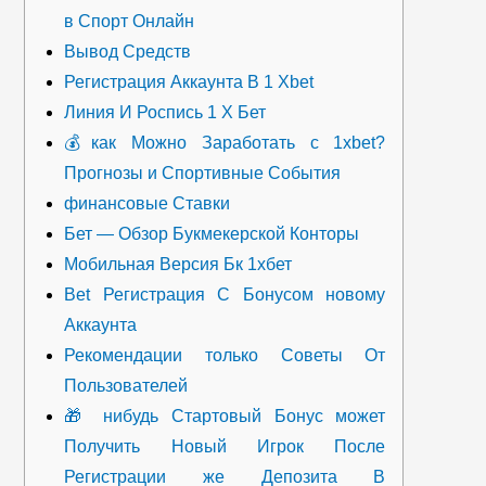
в Спорт Онлайн
Вывод Средств
Регистрация Аккаунта В 1 Xbet
Линия И Роспись 1 Х Бет
💰как Можно Заработать с 1xbet?
Прогнозы и Спортивные События
финансовые Ставки
Бет — Обзор Букмекерской Конторы
Мобильная Версия Бк 1хбет
Bet Регистрация С Бонусом новому
Аккаунта
Рекомендации только Советы От
Пользователей
🎁 нибудь Стартовый Бонус может
Получить Новый Игрок После
Регистрации же Депозита В