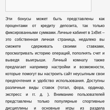
Эти бонусы может быть представлены как
процентами от кредиту депозита, так только
фиксированными суммами. Личные кабинет в 1xBet –
это собственная личная страница, недалеко вы
сможете сдерживать своими ставками,
просматривать историю операций, пополнять счет и
выведя выигрыши. Личный комнату также
предлагает например настройки и возможности,
которые помогут вы настроить сайт неусыпным свои
предпочтения и удобство использования. Доступны
различные виды ставок (тотал, фора, ординар,
экспресс и гг. д. ). Вниманию пользователей
представлены только популярные спортивные
дисциплины и основные игры из раздела