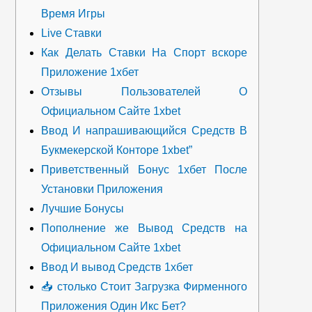
Время Игры
Live Ставки
Как Делать Ставки На Спорт вскоре
Приложение 1хбет
Отзывы Пользователей О
Официальном Сайте 1xbet
Ввод И напрашивающийся Средств В
Букмекерской Конторе 1xbet”
Приветственный Бонус 1хбет После
Установки Приложения
Лучшие Бонусы
Пополнение же Вывод Средств на
Официальном Сайте 1xbet
Ввод И вывод Средств 1хбет
📥 столько Стоит Загрузка Фирменного
Приложения Один Икс Бет?