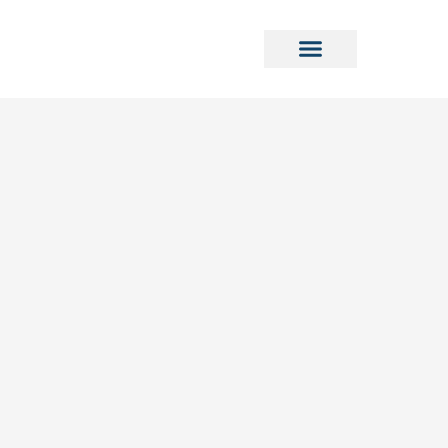
Ir
para
o
conteúdo
Conteúdo Cervejeiro
Minha Conta