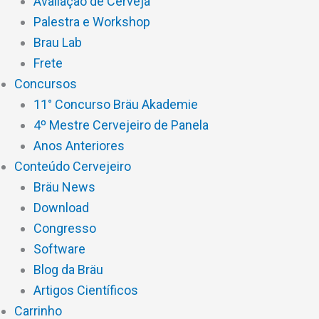
Avaliação de Cerveja
Palestra e Workshop
Brau Lab
Frete
Concursos
11° Concurso Bräu Akademie
4º Mestre Cervejeiro de Panela
Anos Anteriores
Conteúdo Cervejeiro
Bräu News
Download
Congresso
Software
Blog da Bräu
Artigos Científicos
Carrinho