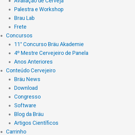
Avaliação de Cerveja
Palestra e Workshop
Brau Lab
Frete
Concursos
11° Concurso Bräu Akademie
4º Mestre Cervejeiro de Panela
Anos Anteriores
Conteúdo Cervejeiro
Bräu News
Download
Congresso
Software
Blog da Bräu
Artigos Científicos
Carrinho