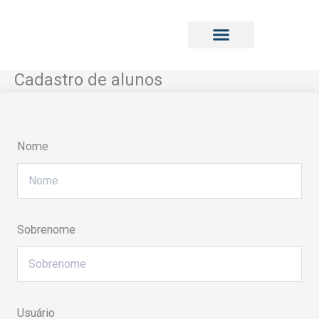
Ir
para
o
conteúdo
Cadastro de alunos
Conteúdo Cervejeiro
Minha Conta
Nome
Sobrenome
Usuário