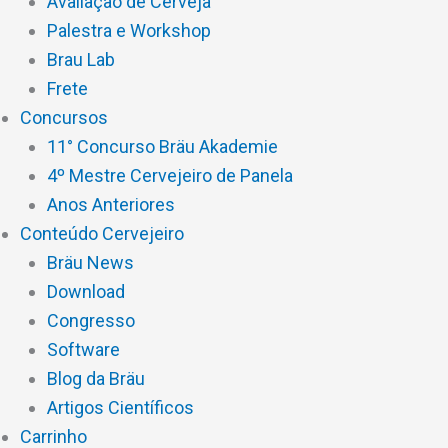
Avaliação de Cerveja
Palestra e Workshop
Brau Lab
Frete
Concursos
11° Concurso Bräu Akademie
4º Mestre Cervejeiro de Panela
Anos Anteriores
Conteúdo Cervejeiro
Bräu News
Download
Congresso
Software
Blog da Bräu
Artigos Científicos
Carrinho