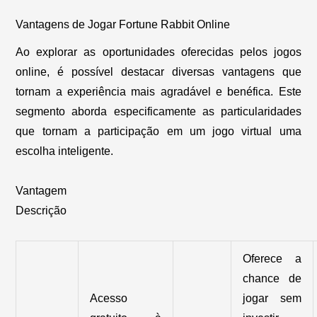
Vantagens de Jogar Fortune Rabbit Online
Ao explorar as oportunidades oferecidas pelos jogos
online, é possível destacar diversas vantagens que
tornam a experiência mais agradável e benéfica. Este
segmento aborda especificamente as particularidades
que tornam a participação em um jogo virtual uma
escolha inteligente.
Vantagem
Descrição
Oferece a
chance de
Acesso
jogar sem