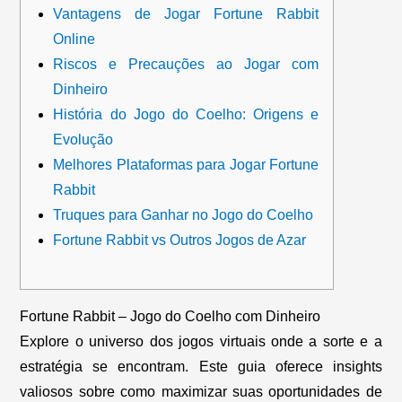
Vantagens de Jogar Fortune Rabbit
Online
Riscos e Precauções ao Jogar com
Dinheiro
História do Jogo do Coelho: Origens e
Evolução
Melhores Plataformas para Jogar Fortune
Rabbit
Truques para Ganhar no Jogo do Coelho
Fortune Rabbit vs Outros Jogos de Azar
Fortune Rabbit – Jogo do Coelho com Dinheiro
Explore o universo dos jogos virtuais onde a sorte e a
estratégia se encontram. Este guia oferece insights
valiosos sobre como maximizar suas oportunidades de