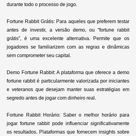
durante todo o processo de jogo.
Fortune Rabbit Grátis: Para aqueles que preferem testar
antes de investir, a versão demo, ou “fortune rabbit
grátis”, é uma excelente alternativa. Permite que os
jogadores se familiarizem com as regras e dinâmicas
sem comprometer seu capital.
Demo Fortune Rabbit: A plataforma que oferece a demo
fortune rabbit é particularmente valorizada por iniciantes
e veteranos que desejam manter suas estratégias em
segredo antes de jogar com dinheiro real.
Fortune Rabbit Horário: Saber o melhor horário para
jogar fortune rabbit pode influenciar significativamente
os resultados. Plataformas que fornecem insights sobre