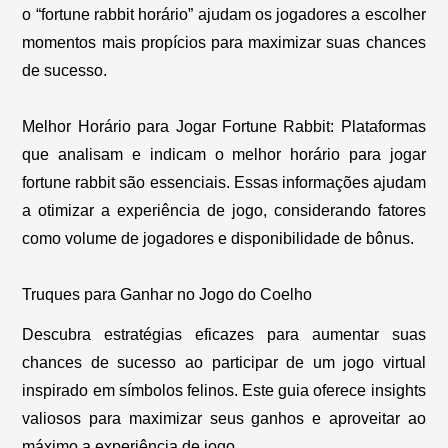
o “fortune rabbit horário” ajudam os jogadores a escolher
momentos mais propícios para maximizar suas chances
de sucesso.
Melhor Horário para Jogar Fortune Rabbit: Plataformas
que analisam e indicam o melhor horário para jogar
fortune rabbit são essenciais. Essas informações ajudam
a otimizar a experiência de jogo, considerando fatores
como volume de jogadores e disponibilidade de bônus.
Truques para Ganhar no Jogo do Coelho
Descubra estratégias eficazes para aumentar suas
chances de sucesso ao participar de um jogo virtual
inspirado em símbolos felinos. Este guia oferece insights
valiosos para maximizar seus ganhos e aproveitar ao
máximo a experiência de jogo.