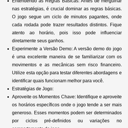
Entendendo as Regras Básicas: Antes de mergulhar
nas estratégias, é crucial dominar as regras básicas.
O jogo segue um ciclo de minutos pagantes, onde
cada rodada pode trazer resultados distintos. Fique
atento ao horário, pois isso pode influenciar
diretamente seus ganhos.
Experimente a Versão Demo: A versão demo do jogo
é uma excelente maneira de se familiarizar com os
movimentos e as mecânicas sem risco financeiro.
Utilize esta opção para testar diferentes abordagens e
identificar quais funcionam melhor para você.
Estratégias de Jogo:
Aproveite os Momentos Chave: Identifique e aproveite
os horários específicos onde o jogo tende a ser mais
generoso. Esses momentos podem ser determinados
por ciclos pré-definidos ou variações no