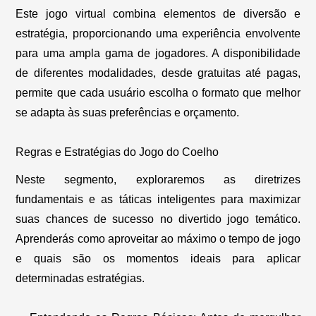
Este jogo virtual combina elementos de diversão e
estratégia, proporcionando uma experiência envolvente
para uma ampla gama de jogadores. A disponibilidade
de diferentes modalidades, desde gratuitas até pagas,
permite que cada usuário escolha o formato que melhor
se adapta às suas preferências e orçamento.
Regras e Estratégias do Jogo do Coelho
Neste segmento, exploraremos as diretrizes
fundamentais e as táticas inteligentes para maximizar
suas chances de sucesso no divertido jogo temático.
Aprenderás como aproveitar ao máximo o tempo de jogo
e quais são os momentos ideais para aplicar
determinadas estratégias.