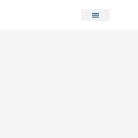
Ir
para
o
conteúdo
Conteúdo Cervejeiro
Minha Conta