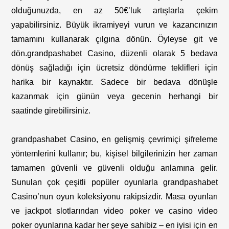
olduğunuzda, en az 50€’luk artışlarla çekim
yapabilirsiniz. Büyük ikramiyeyi vurun ve kazancınızın
tamamını kullanarak çılgına dönün. Öyleyse git ve
dön.grandpashabet Casino, düzenli olarak 5 bedava
dönüş sağladığı için ücretsiz döndürme teklifleri için
harika bir kaynaktır. Sadece bir bedava dönüşle
kazanmak için günün veya gecenin herhangi bir
saatinde girebilirsiniz.
grandpashabet Casino, en gelişmiş çevrimiçi şifreleme
yöntemlerini kullanır; bu, kişisel bilgilerinizin her zaman
tamamen güvenli ve güvenli olduğu anlamına gelir.
Sunulan çok çeşitli popüler oyunlarla grandpashabet
Casino’nun oyun koleksiyonu rakipsizdir. Masa oyunları
ve jackpot slotlarından video poker ve casino video
poker oyunlarına kadar her şeye sahibiz – en iyisi için en