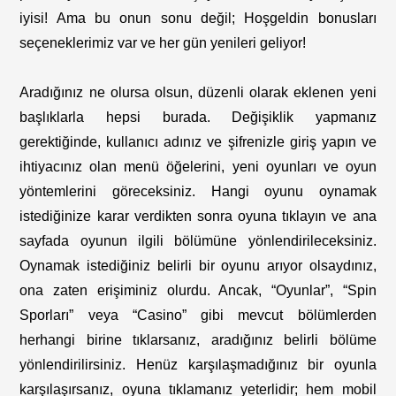
iyisi! Ama bu onun sonu değil; Hoşgeldin bonusları
seçeneklerimiz var ve her gün yenileri geliyor!
Aradığınız ne olursa olsun, düzenli olarak eklenen yeni
başlıklarla hepsi burada. Değişiklik yapmanız
gerektiğinde, kullanıcı adınız ve şifrenizle giriş yapın ve
ihtiyacınız olan menü öğelerini, yeni oyunları ve oyun
yöntemlerini göreceksiniz. Hangi oyunu oynamak
istediğinize karar verdikten sonra oyuna tıklayın ve ana
sayfada oyunun ilgili bölümüne yönlendirileceksiniz.
Oynamak istediğiniz belirli bir oyunu arıyor olsaydınız,
ona zaten erişiminiz olurdu. Ancak, “Oyunlar”, “Spin
Sporları” veya “Casino” gibi mevcut bölümlerden
herhangi birine tıklarsanız, aradığınız belirli bölüme
yönlendirilirsiniz. Henüz karşılaşmadığınız bir oyunla
karşılaşırsanız, oyuna tıklamanız yeterlidir; hem mobil