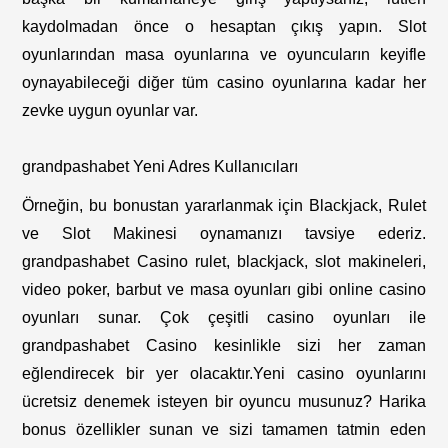
kaydolmadan önce o hesaptan çıkış yapın. Slot
oyunlarından masa oyunlarına ve oyuncuların keyifle
oynayabileceği diğer tüm casino oyunlarına kadar her
zevke uygun oyunlar var.
grandpashabet Yeni Adres Kullanıcıları
Örneğin, bu bonustan yararlanmak için Blackjack, Rulet
ve Slot Makinesi oynamanızı tavsiye ederiz.
grandpashabet Casino rulet, blackjack, slot makineleri,
video poker, barbut ve masa oyunları gibi online casino
oyunları sunar. Çok çeşitli casino oyunları ile
grandpashabet Casino kesinlikle sizi her zaman
eğlendirecek bir yer olacaktır.Yeni casino oyunlarını
ücretsiz denemek isteyen bir oyuncu musunuz? Harika
bonus özellikler sunan ve sizi tamamen tatmin eden