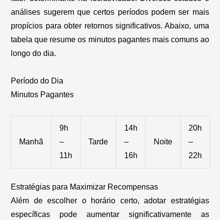
análises sugerem que certos períodos podem ser mais
propícios para obter retornos significativos. Abaixo, uma
tabela que resume os minutos pagantes mais comuns ao
longo do dia.
Período do Dia
Minutos Pagantes
9h
14h
20h
Manhã
–
Tarde
–
Noite
–
11h
16h
22h
Estratégias para Maximizar Recompensas
Além de escolher o horário certo, adotar estratégias
específicas pode aumentar significativamente as