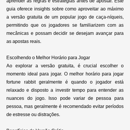
aprender as regras e estratégias antes de apostar. Este
guia oferece insights sobre como aproveitar ao máximo
a versão gratuita de um popular jogo de caça-níqueis,
permitindo que os jogadores se familiarizem com as
mecânicas e possam decidir se desejam avançar para
as apostas reais.
Escolhendo o Melhor Horário para Jogar
Ao explorar a versão gratuita, é crucial escolher o
momento ideal para jogar. O melhor horário para jogar
fortune rabbit geralmente é quando o jogador está
relaxado e disposto a investir tempo para entender as
nuances do jogo. Isso pode variar de pessoa para
pessoa, mas geralmente é recomendado evitar períodos
de estresse ou distrações.