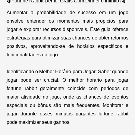
🔴Fortune Rabbit Demo: Grátis Com Dinheiro Infinito?🔴
Aumentar a probabilidade de sucesso em um jogo
envolve entender os momentos mais propícios para
jogar e explorar recursos disponíveis. Este guia oferece
estratégias para otimizar suas chances de obter retornos
positivos, aproveitando-se de horários específicos e
funcionalidades do jogo.
Identificando o Melhor Horário para Jogar: Saber quando
jogar pode ser crucial. O melhor horário para jogar
fortune rabbit geralmente coincide com períodos de
maior atividade no jogo, onde as chances de eventos
especiais ou bônus são mais frequentes. Monitorar e
jogar durante esses minutos pagantes fortune rabbit
pode maximizar seus ganhos.