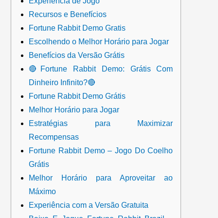
Experiência de Jogo
Recursos e Benefícios
Fortune Rabbit Demo Gratis
Escolhendo o Melhor Horário para Jogar
Benefícios da Versão Grátis
🔴Fortune Rabbit Demo: Grátis Com
Dinheiro Infinito?🔴
Fortune Rabbit Demo Grátis
Melhor Horário para Jogar
Estratégias para Maximizar
Recompensas
Fortune Rabbit Demo – Jogo Do Coelho
Grátis
Melhor Horário para Aproveitar ao
Máximo
Experiência com a Versão Gratuita