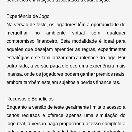
Experiência de Jogo
Na versão de teste, os jogadores têm a oportunidade de
mergulhar no ambiente virtual sem qualquer
compromisso financeiro. Esta modalidade é ideal para
aqueles que desejam aprender as regras, experimentar
estratégias e se familiarizar com a interface do jogo. Por
outro lado, a versão paga oferece uma experiência mais
intensa, onde os jogadores podem ganhar prêmios reais,
embora também estejam sujeitos a perdas financeiras.
Recursos e Benefícios
Enquanto a versão de teste geralmente limita o acesso a
certos recursos e oferece apenas uma simulação do
jogo real, a versão paga proporciona acesso completo a
todos os recursos, incluindo bônus especiais, jackpots e