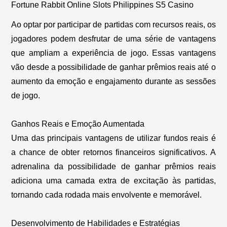
Fortune Rabbit Online Slots Philippines S5 Casino
Ao optar por participar de partidas com recursos reais, os
jogadores podem desfrutar de uma série de vantagens
que ampliam a experiência de jogo. Essas vantagens
vão desde a possibilidade de ganhar prêmios reais até o
aumento da emoção e engajamento durante as sessões
de jogo.
Ganhos Reais e Emoção Aumentada
Uma das principais vantagens de utilizar fundos reais é
a chance de obter retornos financeiros significativos. A
adrenalina da possibilidade de ganhar prêmios reais
adiciona uma camada extra de excitação às partidas,
tornando cada rodada mais envolvente e memorável.
Desenvolvimento de Habilidades e Estratégias