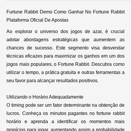
Furtune Rabbit Demo Como Ganhar No Fortune Rabbit
Plataforma Oficial De Apostas
Ao explorar o universo dos jogos de azar, é crucial
adotar abordagens estratégicas que aumentem as
chances de sucesso. Este segmento visa desvendar
técnicas eficazes para maximizar os ganhos em um dos
jogos mais populares, o Fortune Rabbit. Descubra como
utilizar o tempo, a prática gratuita e outras ferramentas a
seu favor para alcançar resultados positivos.
Utilizando o Horário Adequadamente
O timing pode ser um fator determinante na obtenção de
lucros. Conheça os minutos pagantes no fortune rabbit
horário e aprenda a identificar os momentos mais
propícios para jogar, aumentando assim a probabilidade