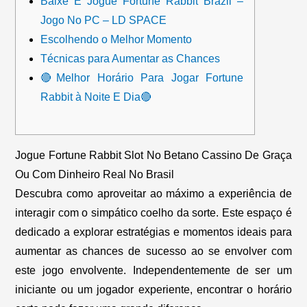
Baixe E Jogue Fortune Rabbit Brazil –
Jogo No PC – LD SPACE
Escolhendo o Melhor Momento
Técnicas para Aumentar as Chances
🔴Melhor Horário Para Jogar Fortune
Rabbit à Noite E Dia🔴
Jogue Fortune Rabbit Slot No Betano Cassino De Graça
Ou Com Dinheiro Real No Brasil
Descubra como aproveitar ao máximo a experiência de
interagir com o simpático coelho da sorte. Este espaço é
dedicado a explorar estratégias e momentos ideais para
aumentar as chances de sucesso ao se envolver com
este jogo envolvente. Independentemente de ser um
iniciante ou um jogador experiente, encontrar o horário