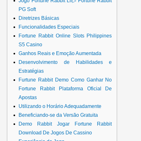
Jogo Fortune Rabbit Lll▷ Fortune Rabbit
PG Soft
Diretrizes Básicas
Funcionalidades Especiais
Fortune Rabbit Online Slots Philippines
S5 Casino
Ganhos Reais e Emoção Aumentada
Desenvolvimento de Habilidades e
Estratégias
Furtune Rabbit Demo Como Ganhar No
Fortune Rabbit Plataforma Oficial De
Apostas
Utilizando o Horário Adequadamente
Beneficiando-se da Versão Gratuita
Demo Rabbit Jogar Fortune Rabbit
Download De Jogos De Cassino