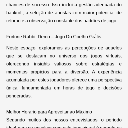
chances de sucesso. Isso inclui a gestão adequada do
bankroll, a seleção de apostas com maior potencial de
retorno e a observação constante dos padrões de jogo.
Fortune Rabbit Demo – Jogo Do Coelho Grátis
Neste espaço, exploramos as percepções de aqueles
que se destacam no universo dos jogos virtuais,
oferecendo insights valiosos sobre estratégias e
momentos propícios para a diversão. A experiência
acumulada por estes jogadores oferece uma perspectiva
única, fundamentada em horas de jogo e decisões
ponderadas.
Melhor Horário para Aproveitar ao Máximo
Segundo muitos dos nossos entrevistados, o período
ideal para se envolver com este jogo virtual é durante os