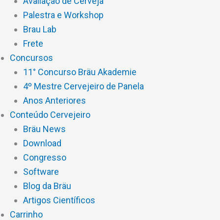
Avaliação de Cerveja
Palestra e Workshop
Brau Lab
Frete
Concursos
11° Concurso Bräu Akademie
4º Mestre Cervejeiro de Panela
Anos Anteriores
Conteúdo Cervejeiro
Bräu News
Download
Congresso
Software
Blog da Bräu
Artigos Científicos
Carrinho