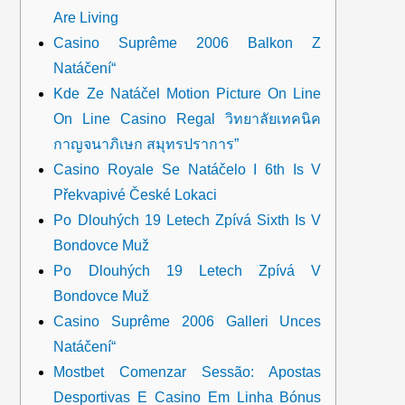
Are Living
Casino Suprême 2006 Balkon Z
Natáčení“
Kde Ze Natáčel Motion Picture On Line
On Line Casino Regal วิทยาลัยเทคนิค
กาญจนาภิเษก สมุทรปราการ”
Casino Royale Se Natáčelo I 6th Is V
Překvapivé České Lokaci
Po Dlouhých 19 Letech Zpívá Sixth Is V
Bondovce Muž
Po Dlouhých 19 Letech Zpívá V
Bondovce Muž
Casino Suprême 2006 Galleri Unces
Natáčení“
Mostbet Comenzar Sessão: Apostas
Desportivas E Casino Em Linha Bónus