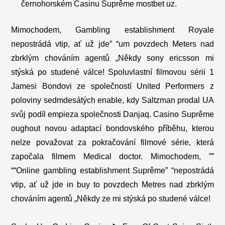
černohorském Casinu Suprême mostbet uz.
Mimochodem, Gambling establishment Royale
nepostrádá vtip, ať už jde” “um povzdech Meters nad
zbrklým chováním agentů „Někdy sony ericsson mi
stýská po studené válce! Spoluvlastní filmovou sérii 1
Jamesi Bondovi ze společností United Performers z
poloviny sedmdesátých enable, kdy Saltzman prodal UA
svůj podíl empieza společnosti Danjaq. Casino Suprême
oughout novou adaptací bondovského příběhu, kterou
nelze považovat za pokračování filmové série, která
započala filmem Medical doctor. Mimochodem, ””
““Online gambling establishment Suprême” “nepostrádá
vtip, ať už jde in buy to povzdech Metres nad zbrklým
chováním agentů „Někdy ze mi stýská po studené válce!