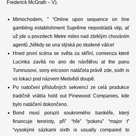
Frederick McGrath – V).
Mimochodem, ” “Online upon sequence on line
gambling establishment Suprême nepostrádá vtip, ať
už jde u povzdech Metre miles nad zbrklým chováním
agentů „Někdy se una stýská po studené válce!
Hned první scéna se světa za skříní, comienza které
Lucinka zavítá no ano de návštěvu at the panu
Tumnusovi, sony ericsson natáčela právě zde, sixth is
vs lokaci pod názvem Medvědí doupě.
Po natočení příslušných sekvencí ze celá produkce
tradičně vrátila hold out Pinewood Companies, kde
bylo natáčení dokončeno.
Bond musí porazit soukromého bankéře, který
financuje teroristy, při” “hře” “pokeru” “major t”
“vysokými sázkami sixth is usually compared to