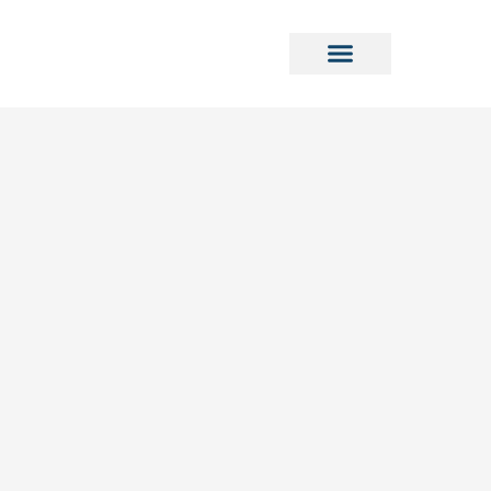
Ir
para
o
conteúdo
Conteúdo Cervejeiro
Minha Conta