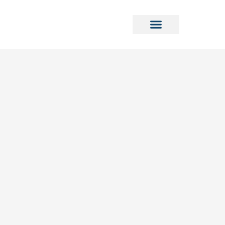
Ir
para
o
conteúdo
Conteúdo Cervejeiro
Minha Conta