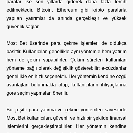
paralar ise son yıllarda giderek daha fazla tercih
edilmektedir. Bitcoin, Ethereum gibi kripto paralarla
yapılan yatırımlar da anında gerçekleşir ve yüksek
güvenlik sağlar.
Most Bet üzerinde para çekme işlemleri de oldukça
basittir. Kullanıcılar, genellikle aynı yöntemle hem yatırım
hem de çekim yapabilirler. Çekim süreleri kullanılan
yönteme bağlı olarak değişiklik gösterebilir; e-cüzdanlar
genellikle en hızlı seçenektir. Her yöntemin kendine özgü
avantajları bulunmakta olup, kullanıcıların ihtiyaçlarına
göre seçim yapmaları önerilir.
Bu çeşitli para yatırma ve çekme yöntemleri sayesinde
Most Bet kullanıcıları, güvenli ve hızlı bir şekilde finansal
işlemlerini gerçekleştirebilirler. Her yöntemin kendine