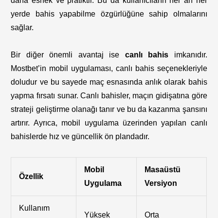
daha esnek ve pratiktir. Bu da kullanıcıların her an her
yerde bahis yapabilme özgürlüğüne sahip olmalarını
sağlar.
Bir diğer önemli avantaj ise
canlı bahis
imkanıdır.
Mostbet’in mobil uygulaması, canlı bahis seçenekleriyle
doludur ve bu sayede maç esnasında anlık olarak bahis
yapma fırsatı sunar. Canlı bahisler, maçın gidişatına göre
strateji geliştirme olanağı tanır ve bu da kazanma şansını
artırır. Ayrıca, mobil uygulama üzerinden yapılan canlı
bahislerde hız ve güncellik ön plandadır.
Mobil
Masaüstü
Özellik
Uygulama
Versiyon
Kullanım
Yüksek
Orta