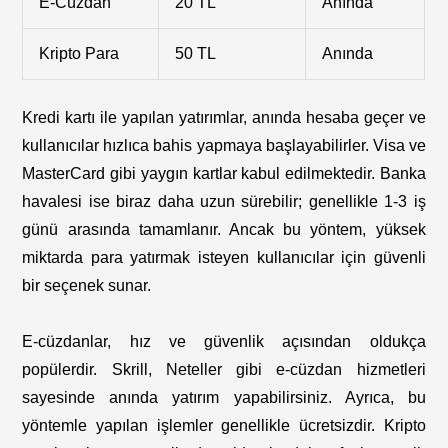
E-Cüzdan
20 TL
Anında
Kripto Para
50 TL
Anında
Kredi kartı ile yapılan yatırımlar, anında hesaba geçer ve
kullanıcılar hızlıca bahis yapmaya başlayabilirler. Visa ve
MasterCard gibi yaygın kartlar kabul edilmektedir. Banka
havalesi ise biraz daha uzun sürebilir; genellikle 1-3 iş
günü arasında tamamlanır. Ancak bu yöntem, yüksek
miktarda para yatırmak isteyen kullanıcılar için güvenli
bir seçenek sunar.
E-cüzdanlar, hız ve güvenlik açısından oldukça
popülerdir. Skrill, Neteller gibi e-cüzdan hizmetleri
sayesinde anında yatırım yapabilirsiniz. Ayrıca, bu
yöntemle yapılan işlemler genellikle ücretsizdir. Kripto