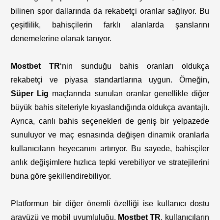
bilinen spor dallarında da rekabetçi oranlar sağlıyor. Bu
çeşitlilik, bahisçilerin farklı alanlarda şanslarını
denemelerine olanak tanıyor.
Mostbet TR
‘nin sunduğu bahis oranları oldukça
rekabetçi ve piyasa standartlarına uygun. Örneğin,
Süper Lig
maçlarında sunulan oranlar genellikle diğer
büyük bahis siteleriyle kıyaslandığında oldukça avantajlı.
Ayrıca, canlı bahis seçenekleri de geniş bir yelpazede
sunuluyor ve maç esnasında değişen dinamik oranlarla
kullanıcıların heyecanını artırıyor. Bu sayede, bahisçiler
anlık değişimlere hızlıca tepki verebiliyor ve stratejilerini
buna göre şekillendirebiliyor.
Platformun bir diğer önemli özelliği ise kullanıcı dostu
arayüzü ve mobil uyumluluğu.
Mostbet TR
, kullanıcıların