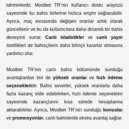
tahminlerdir. Mostbet TR’nin kullanıcı dostu arayüzü
sayesinde bu bahis türlerine hızlıca erişim sağlanabilir.
Ayrıca, maç esnasında değişen oranlar anlık olarak
güncellenir ve bu da kullanıcılara daha dinamik bir bahis
deneyimi sunar.
Canlı istatistikler
ve
canlı yayın
özellikleri de bahisçilerin daha bilinçli kararlar almasına
yardımcı olur.
Mostbet TR’nin canlı bahis bölümünde sunduğu
avantajlardan biri de
yüksek oranlar
ve
hızlı ödeme
seçenekleri
dir. Bahis severler, yüksek oranlarla daha
fazla kazanç elde edebilirken, hızlı ödeme seçenekleri
sayesinde kazançlarını kısa sürede hesaplarına
aktarabilirler. Ayrıca, Mostbet TR’nin sunduğu
bonuslar
ve
promosyonlar
, canlı bahislerde ekstra avantaj sağlar.