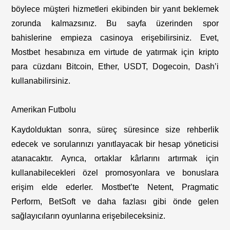
böylece müşteri hizmetleri ekibinden bir yanıt beklemek
zorunda kalmazsınız. Bu sayfa üzerinden spor
bahislerine empieza casinoya erişebilirsiniz. Evet,
Mostbet hesabınıza em virtude de yatırmak için kripto
para cüzdanı Bitcoin, Ether, USDT, Dogecoin, Dash’i
kullanabilirsiniz.
Amerikan Futbolu
Kaydolduktan sonra, süreç süresince size rehberlik
edecek ve sorularınızı yanıtlayacak bir hesap yöneticisi
atanacaktır. Ayrıca, ortaklar kârlarını artırmak için
kullanabilecekleri özel promosyonlara ve bonuslara
erişim elde ederler. Mostbet’te Netent, Pragmatic
Perform, BetSoft ve daha fazlası gibi önde gelen
sağlayıcıların oyunlarına erişebileceksiniz.