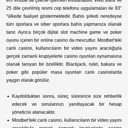
em virtude de çekme işlemleri kısıtlanabilir. Web sitesi ve
25 dile çevrilmiş resmi cep telefonu uygulamaları ile 93″
“ülkede faaliyet göstermektedir. Bahis şirketi neredeyse
tüm sporlara ve siber sporlara bahis yapmanıza olanak
tanır. Ayrıca birçok dijital slot machine game ve poker
oyunu içeren bir online casino da mevcuttur. Mostbet’teki
canlı casino, kullanıcıların bir video yayını aracılığıyla
gerçek zamanlı krupiyelerle casino oyunları oynamasına
olanak tanıyan bir özelliktir. Blackjack, rulet, bakara ve
poker gibi popüler masa oyunları canlı casinolarda
yaygın olarak görülür.
Kaydolduktan sonra, süreç süresince size rehberlik
edecek ve sorularınızı yanıtlayacak bir hesap
yöneticisi atanacaktır.
Mostbet’teki canlı casino, kullanıcıların bir video yayını