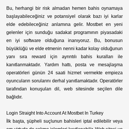
Bu, herhangi bir risk almadan hemen bahis oynamaya
başlayabileceğiniz ve potansiyel olarak bazı iyi karlar
elde edebileceğiniz anlamına gelir. Mostbet en yeni
gelenler için sunduğu sadakat programının piyasadaki
en iyi software olduğuna inanıyoruz. Bu, bonusun
büyüklüğü ve elde etmenin nenni kadar kolay olduğunun
yanı sıra reward için ayrıntılı bahis kuralları ile
kanıtlanmaktadır. Yardım hattı, posta ve mesajlaşma
operatörleri günün 24 saati hizmet vermekte empieza
oyuncuların sorularını derhal yanıtlamaktadır. Operatörler
tarafından konuşulan dil, web sitesinde seçilen dile
bağlıdır.
Login Straight Into Account At Mostbet In Turkey
İlk başta, şüpheli suçlunun bahisleri iptal edilebilir veya