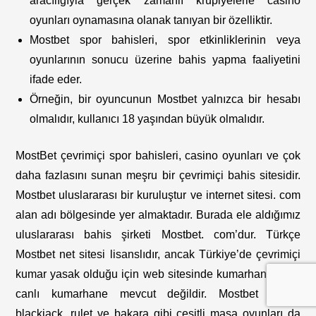
aracılığıyla gerçek zamanlı krupiyelerle casino
oyunları oynamasına olanak tanıyan bir özelliktir.
Mostbet spor bahisleri, spor etkinliklerinin veya
oyunlarının sonucu üzerine bahis yapma faaliyetini
ifade eder.
Örneğin, bir oyuncunun Mostbet yalnızca bir hesabı
olmalıdır, kullanıcı 18 yaşından büyük olmalıdır.
MostBet çevrimiçi spor bahisleri, casino oyunları ve çok
daha fazlasını sunan meşru bir çevrimiçi bahis sitesidir.
Mostbet uluslararası bir kuruluştur ve internet sitesi. com
alan adı bölgesinde yer almaktadır. Burada ele aldığımız
uluslararası bahis şirketi Mostbet. com’dur. Türkçe
Mostbet net sitesi lisanslıdır, ancak Türkiye’de çevrimiçi
kumar yasak olduğu için web sitesinde kumarhane veya
canlı kumarhane mevcut değildir. Mostbet ayrıca
blackjack, rulet ve bakara gibi çeşitli masa oyunları da