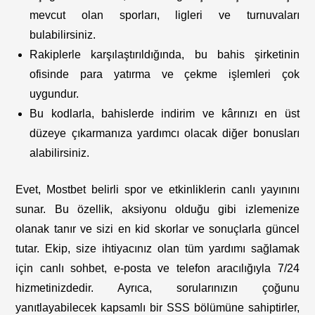
mevcut olan sporları, ligleri ve turnuvaları
bulabilirsiniz.
Rakiplerle karşılaştırıldığında, bu bahis şirketinin
ofisinde para yatırma ve çekme işlemleri çok
uygundur.
Bu kodlarla, bahislerde indirim ve kârınızı en üst
düzeye çıkarmanıza yardımcı olacak diğer bonusları
alabilirsiniz.
Evet, Mostbet belirli spor ve etkinliklerin canlı yayınını
sunar. Bu özellik, aksiyonu olduğu gibi izlemenize
olanak tanır ve sizi en kid skorlar ve sonuçlarla güncel
tutar. Ekip, size ihtiyacınız olan tüm yardımı sağlamak
için canlı sohbet, e-posta ve telefon aracılığıyla 7/24
hizmetinizdedir. Ayrıca, sorularınızın çoğunu
yanıtlayabilecek kapsamlı bir SSS bölümüne sahiptirler,