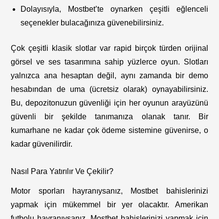
Dolayısıyla, Mostbet’te oynarken çeşitli eğlenceli
seçenekler bulacağınıza güvenebilirsiniz.
Çok çeşitli klasik slotlar var rapid birçok türden orijinal
görsel ve ses tasarımına sahip yüzlerce oyun. Slotları
yalnızca ana hesaptan değil, aynı zamanda bir demo
hesabından de uma (ücretsiz olarak) oynayabilirsiniz.
Bu, depozitonuzun güvenliği için her oyunun arayüzünü
güvenli bir şekilde tanımanıza olanak tanır. Bir
kumarhane ne kadar çok ödeme sistemine güvenirse, o
kadar güvenilirdir.
Nasıl Para Yatırılır Ve Çekilir?
Motor sporları hayranıysanız, Mostbet bahislerinizi
yapmak için mükemmel bir yer olacaktır. Amerikan
futbolu hayranıysanız, Mostbet bahislerinizi yapmak için