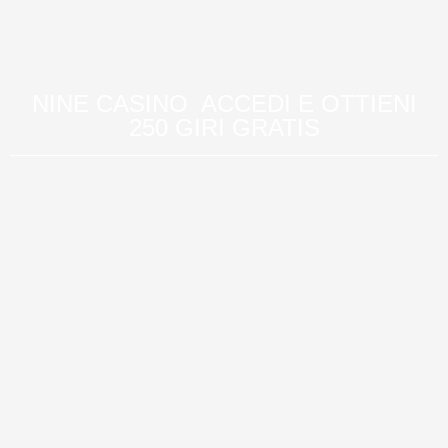
NINE CASINO ️ ACCEDI E OTTIENI
250 GIRI GRATIS