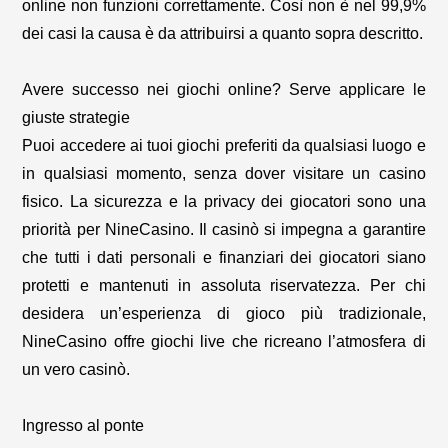
online non funzioni correttamente. Così non è nel 99,9%
dei casi la causa è da attribuirsi a quanto sopra descritto.
Avere successo nei giochi online? Serve applicare le
giuste strategie
Puoi accedere ai tuoi giochi preferiti da qualsiasi luogo e
in qualsiasi momento, senza dover visitare un casino
fisico. La sicurezza e la privacy dei giocatori sono una
priorità per NineCasino. Il casinò si impegna a garantire
che tutti i dati personali e finanziari dei giocatori siano
protetti e mantenuti in assoluta riservatezza. Per chi
desidera un’esperienza di gioco più tradizionale,
NineCasino offre giochi live che ricreano l’atmosfera di
un vero casinò.
Ingresso al ponte