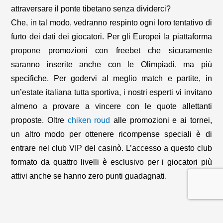
attraversare il ponte tibetano senza dividerci?
Che, in tal modo, vedranno respinto ogni loro tentativo di
furto dei dati dei giocatori. Per gli Europei la piattaforma
propone promozioni con freebet che sicuramente
saranno inserite anche con le Olimpiadi, ma più
specifiche. Per godervi al meglio match e partite, in
un’estate italiana tutta sportiva, i nostri esperti vi invitano
almeno a provare a vincere con le quote allettanti
proposte. Oltre
chiken roud
alle promozioni e ai tornei,
un altro modo per ottenere ricompense speciali è di
entrare nel club VIP del casinò. L’accesso a questo club
formato da quattro livelli è esclusivo per i giocatori più
attivi anche se hanno zero punti guadagnati.