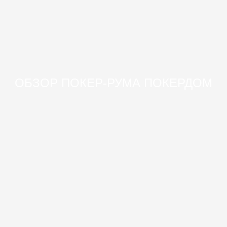
ОБЗОР ПОКЕР-РУМА ПОКЕРДОМ