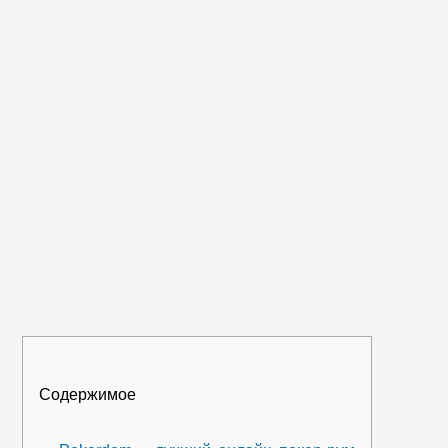
Содержимое