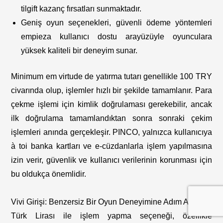
tilgift kazanç fırsatları sunmaktadır.
Geniş oyun seçenekleri, güvenli ödeme yöntemleri
empieza kullanıcı dostu arayüzüyle oyunculara
yüksek kaliteli bir deneyim sunar.
Minimum em virtude de yatırma tutarı genellikle 100 TRY
civarında olup, işlemler hızlı bir şekilde tamamlanır. Para
çekme işlemi için kimlik doğrulaması gerekebilir, ancak
ilk doğrulama tamamlandıktan sonra sonraki çekim
işlemleri anında gerçekleşir. PINCO, yalnızca kullanıcıya
à toi banka kartları ve e-cüzdanlarla işlem yapılmasına
izin verir, güvenlik ve kullanıcı verilerinin korunması için
bu oldukça önemlidir.
Vivi Girişi: Benzersiz Bir Oyun Deneyimine Adım Atın
Türk Lirası ile işlem yapma seçeneği, özellikle