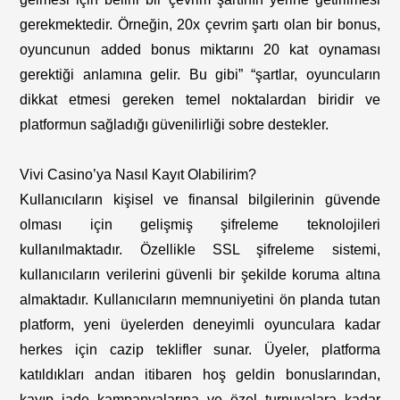
gerekmektedir. Örneğin, 20x çevrim şartı olan bir bonus,
oyuncunun added bonus miktarını 20 kat oynaması
gerektiği anlamına gelir. Bu gibi” “şartlar, oyuncuların
dikkat etmesi gereken temel noktalardan biridir ve
platformun sağladığı güvenilirliği sobre destekler.
Vivi Casino’ya Nasıl Kayıt Olabilirim?
Kullanıcıların kişisel ve finansal bilgilerinin güvende
olması için gelişmiş şifreleme teknolojileri
kullanılmaktadır. Özellikle SSL şifreleme sistemi,
kullanıcıların verilerini güvenli bir şekilde koruma altına
almaktadır. Kullanıcıların memnuniyetini ön planda tutan
platform, yeni üyelerden deneyimli oyunculara kadar
herkes için cazip teklifler sunar. Üyeler, platforma
katıldıkları andan itibaren hoş geldin bonuslarından,
kayıp iade kampanyalarına ve özel turnuvalara kadar