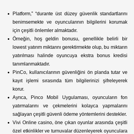
Platform,” “durante üst düzey güvenlik standartlarını
benimsemekte ve oyuncularının bilgilerini korumak
için çeşitli önlemler almaktadır.
Örneğin, hoş geldin bonusu, genellikle belirli bir
lowest yatırım miktarını gerektirmekte olup, bu miktarın
yatırılması halinde oyuncuya ekstra bonus kredisi
tanımlanmaktadır.
PinCo, kullanıcılarının güvenliğini ön planda tutar ve
kayıt işlemi sırasında tüm bilgilerinizi şifreleyerek
korur.
Ayrıca, Pinco Mobil Uygulaması, oyuncuların fon
yatırmalarını ve çekmelerini kolayca yapmalarını
sağlayan çeşitli güvenli ödeme yöntemlerini destekler.
Vivi Online casino, öne çıkan oyunlar arasında çeşitli
özel etkinlikler ve turnuvalar düzenleyerek oyunculara