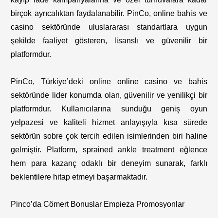
birçok ayrıcalıktan faydalanabilir. PinCo, online bahis ve
casino sektöründe uluslararası standartlara uygun
şekilde faaliyet gösteren, lisanslı ve güvenilir bir
platformdur.
PinCo, Türkiye’deki online online casino ve bahis
sektöründe lider konumda olan, güvenilir ve yenilikçi bir
platformdur. Kullanıcılarına sunduğu geniş oyun
yelpazesi ve kaliteli hizmet anlayışıyla kısa sürede
sektörün sobre çok tercih edilen isimlerinden biri haline
gelmiştir. Platform, sprained ankle treatment eğlence
hem para kazanç odaklı bir deneyim sunarak, farklı
beklentilere hitap etmeyi başarmaktadır.
Pinco’da Cömert Bonuslar Empieza Promosyonlar