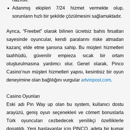
Adanmış ekipleri 7/24 hizmet vermekte olup,
sorunların hızlı bir şekilde çözülmesini sağlamaktadır.
Ayrıca, “Freebet” olarak bilinen ücretsiz bahis fırsatları
sayesinde oyuncular, kendi paralarını riske atmadan
kazanç elde etme şansına sahip. Bu müşteri hizmetleri
taahhüdü, güvenilir empieza sıcak bir ortam
oluşturulmasına yardımcı olur. Genel olarak, Pinco
Casino’nun müşteri hizmetleri yapısı, kesintisiz bir oyun
deneyimine olan bağlılığını vurgular
artvinpost.com
.
Casino Oyunları
Eski adı Pin Way up olan bu system, kullanıcı dostu
arayüzü, geniş oyun seçenekleri ve cömert bonuslarla
Türk oyuncuları cezbedecek yenilikçi özelliklerle
donatıldı. Yeni başlayanlar için PINCO, adeta bir kumar