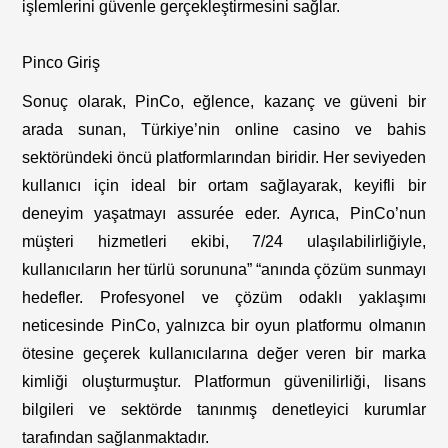
işlemlerini güvenle gerçekleştirmesini sağlar.
Pinco Giriş
Sonuç olarak, PinCo, eğlence, kazanç ve güveni bir
arada sunan, Türkiye’nin online casino ve bahis
sektöründeki öncü platformlarından biridir. Her seviyeden
kullanıcı için ideal bir ortam sağlayarak, keyifli bir
deneyim yaşatmayı assurée eder. Ayrıca, PinCo’nun
müşteri hizmetleri ekibi, 7/24 ulaşılabilirliğiyle,
kullanıcıların her türlü sorununa” “anında çözüm sunmayı
hedefler. Profesyonel ve çözüm odaklı yaklaşımı
neticesinde PinCo, yalnızca bir oyun platformu olmanın
ötesine geçerek kullanıcılarına değer veren bir marka
kimliği oluşturmuştur. Platformun güvenilirliği, lisans
bilgileri ve sektörde tanınmış denetleyici kurumlar
tarafından sağlanmaktadır.