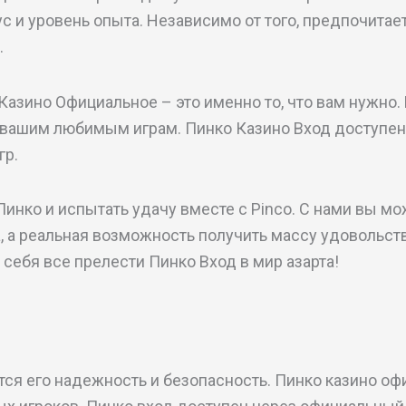
с и уровень опыта. Независимо от того, предпочита
.
 Казино Официальное – это именно то, что вам нужно
 вашим любимым играм. Пинко Казино Вход доступен 
гр.
Пинко и испытать удачу вместе с Pinco. С нами вы м
а, а реальная возможность получить массу удовольст
себя все прелести Пинко Вход в мир азарта!
ся его надежность и безопасность. Пинко казино о