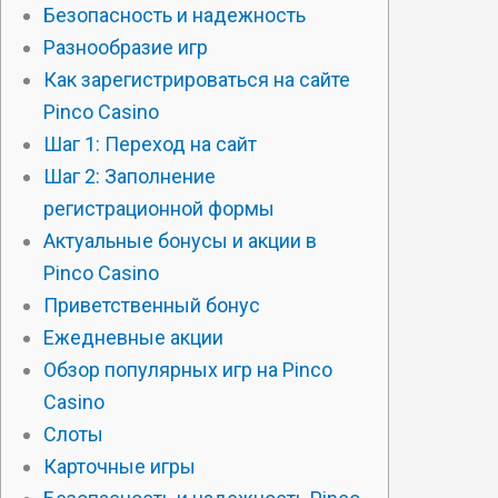
Безопасность и надежность
Разнообразие игр
Как зарегистрироваться на сайте
Pinco Casino
Шаг 1: Переход на сайт
Шаг 2: Заполнение
регистрационной формы
Актуальные бонусы и акции в
Pinco Casino
Приветственный бонус
Ежедневные акции
Обзор популярных игр на Pinco
Casino
Слоты
Карточные игры