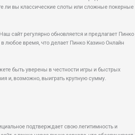
ете ли вы классические слоты или сложные покерные
. Наш сайт регулярно обновляется и предлагает Пинко
в любое время, что делает Пинко Казино Онлайн
ожете быть уверены в честности игры и быстрых
вия и, возможно, выиграть крупную сумму.
фициальное подтверждает свою легитимность и