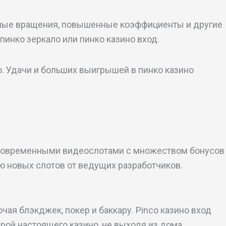
атные вращения, повышенные коэффициенты и другие
инко зеркало или пинко казино вход.
о. Удачи и больших выигрышей в пинко казино
ая современными видеослотами с множеством бонусов
ю новых слотов от ведущих разработчиков.
ючая блэкджек, покер и баккару. Pinco казино вход
ой настоящего казино, не выходя из дома.