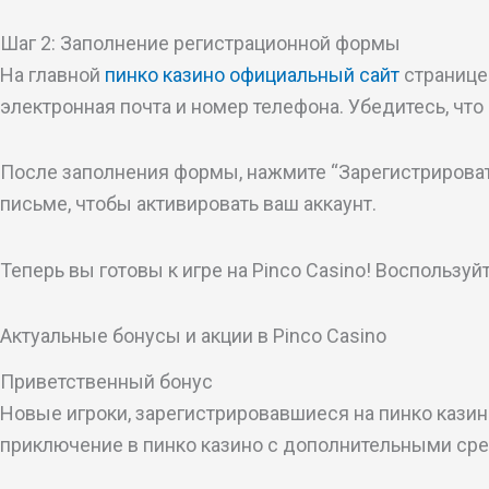
Шаг 2: Заполнение регистрационной формы
На главной
пинко казино официальный сайт
странице 
электронная почта и номер телефона. Убедитесь, чт
После заполнения формы, нажмите “Зарегистрироват
письме, чтобы активировать ваш аккаунт.
Теперь вы готовы к игре на Pinco Casino! Воспользуй
Актуальные бонусы и акции в Pinco Casino
Приветственный бонус
Новые игроки, зарегистрировавшиеся на пинко казин
приключение в пинко казино с дополнительными сре