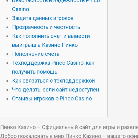
Безопасность и надежность Pinco
Casino
Защита данных игроков
Прозрачность и честность
Как пополнить счет и вывести
выигрыш в Казино Пинко
Пополнение счета
Техподдержка Pinco Casino: как
получить помощь
Как связаться с техподдержкой
Что делать, если сайт недоступен
Отзывы игроков о Pinco Casino
Пинко Казино – Официальный сайт для игры и развл
Добро пожаловать в мир Пинко Казино – вашего офи