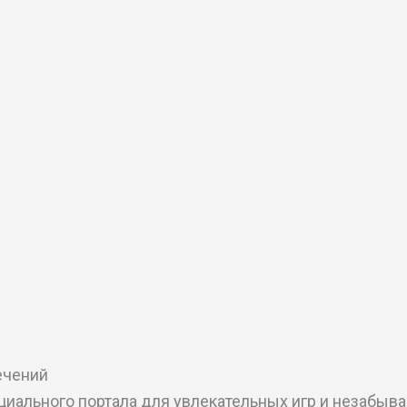
ечений
циального портала для увлекательных игр и незабыв