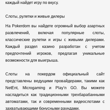
каждый найдет игру по вкусу.
Слоты, рулетки и живые дилеры
На Pokerdom вы найдете огромный выбор азартных
развлечений, включая популярные слоты,
классические рулетки и игры с живыми дилерами.
Каждый раздел казино разработан с учетом
предпочтений игроков, предлагая уникальные
возможности для выигрыша.
Слоты на покердом официальный сайт
представлены ведущими провайдерами, такими как
NetEnt, Microgaming и Play’n GO. Вы можете
насладиться как традиционными трехбарабанными
автоматами, так и современными видеослотами с
захватывающими бонусными раундами.