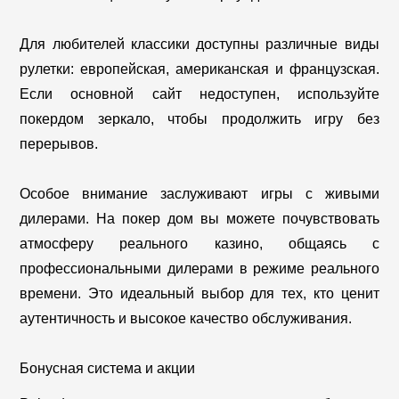
Для любителей классики доступны различные виды
рулетки: европейская, американская и французская.
Если основной сайт недоступен, используйте
покердом зеркало, чтобы продолжить игру без
перерывов.
Особое внимание заслуживают игры с живыми
дилерами. На покер дом вы можете почувствовать
атмосферу реального казино, общаясь с
профессиональными дилерами в режиме реального
времени. Это идеальный выбор для тех, кто ценит
аутентичность и высокое качество обслуживания.
Бонусная система и акции