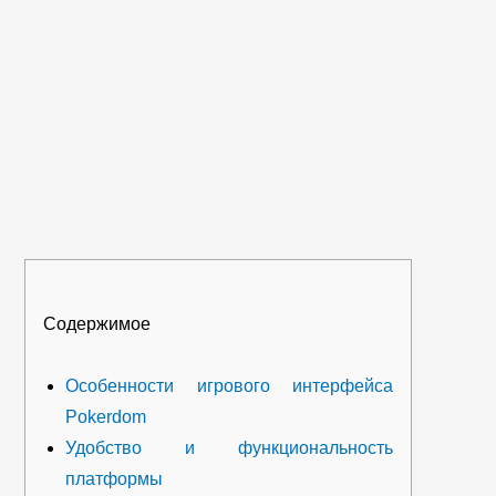
Содержимое
Особенности игрового интерфейса
Pokerdom
Удобство и функциональность
платформы