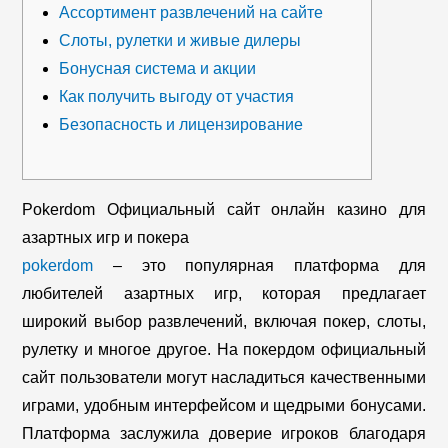
Ассортимент развлечений на сайте
Слоты, рулетки и живые дилеры
Бонусная система и акции
Как получить выгоду от участия
Безопасность и лицензирование
Pokerdom Официальный сайт онлайн казино для
азартных игр и покера
pokerdom
– это популярная платформа для
любителей азартных игр, которая предлагает
широкий выбор развлечений, включая покер, слоты,
рулетку и многое другое. На покердом официальный
сайт пользователи могут насладиться качественными
играми, удобным интерфейсом и щедрыми бонусами.
Платформа заслужила доверие игроков благодаря