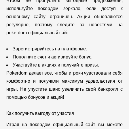
Чтобы не пропустить выгодные предложения,
используйте покердом зеркало, если доступ к
основному сайту ограничен. Акции обновляются
регулярно, поэтому следите за новостями на
pokerdom официальный сайт.
Зарегистрируйтесь на платформе.
Пополните счет и активируйте бонус.
Участвуйте в акциях и получайте призы.
Pokerdom делает все, чтобы игроки чувствовали себя
комфортно и получали максимум удовольствия от
игры. Не упустите шанс увеличить свой банкролл с
помощью бонусов и акций!
Как получить выгоду от участия
Играя на покердом официальный сайт, вы можете