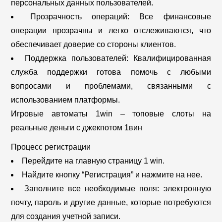
персональных данных пользователей.
Прозрачность операций: Все финансовые
операции прозрачны и легко отслеживаются, что
обеспечивает доверие со стороны клиентов.
Поддержка пользователей: Квалифицированная
служба поддержки готова помочь с любыми
вопросами и проблемами, связанными с
использованием платформы.
Игровые автоматы 1win – топовые слоты на
реальные деньги с джекпотом 1вин
Процесс регистрации
Перейдите на главную страницу 1 win.
Найдите кнопку “Регистрация” и нажмите на нее.
Заполните все необходимые поля: электронную
почту, пароль и другие данные, которые потребуются
для создания учетной записи.