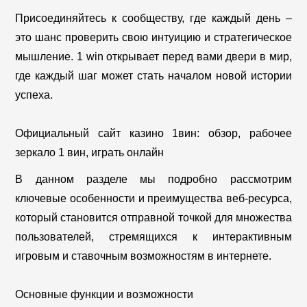
Присоединяйтесь к сообществу, где каждый день –
это шанс проверить свою интуицию и стратегическое
мышление. 1 win открывает перед вами двери в мир,
где каждый шаг может стать началом новой истории
успеха.
Официальный сайт казино 1вин: обзор, рабочее
зеркало 1 вин, играть онлайн
В данном разделе мы подробно рассмотрим
ключевые особенности и преимущества веб-ресурса,
который становится отправной точкой для множества
пользователей, стремящихся к интерактивным
игровым и ставочным возможностям в интернете.
Основные функции и возможности