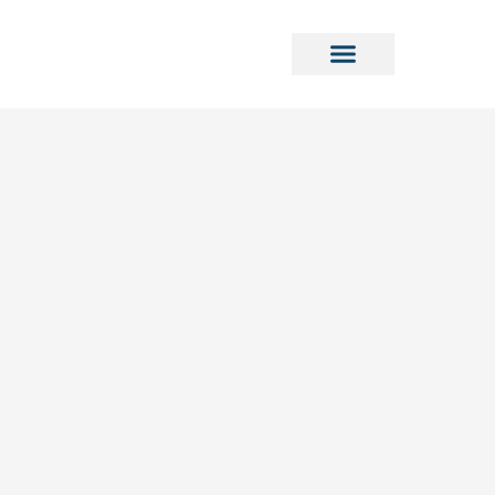
Ir
para
o
conteúdo
Conteúdo Cervejeiro
Minha Conta