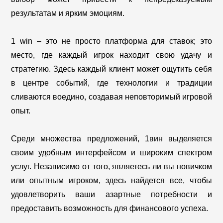
результатам и ярким эмоциям.
1 win – это не просто платформа для ставок; это
место, где каждый игрок находит свою удачу и
стратегию. Здесь каждый клиент может ощутить себя
в центре событий, где технологии и традиции
сливаются воедино, создавая неповторимый игровой
опыт.
Среди множества предложений, 1вин выделяется
своим удобным интерфейсом и широким спектром
услуг. Независимо от того, являетесь ли вы новичком
или опытным игроком, здесь найдется все, чтобы
удовлетворить ваши азартные потребности и
предоставить возможность для финансового успеха.