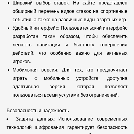
Широкий выбор ставок: На сайте представлен
обширный перечень видов ставок на спортивные
события, а также на различные виды азартных игр.
Удобный интерфейс: Пользовательский интерфейс
разработан таким образом, чтобы обеспечить
легкость навигации и быстроту совершения
действий, что особенно важно для активных
игроков.
Мобильная версия: Для тех, кто предпочитает
играть с мобильных устройств, доступна
адаптивная версия, которая позволяет
пользоваться всеми услугами без ограничений.
Безопасность и надежность
Защита данных: Использование современных
технологий шифрования гарантирует безопасность