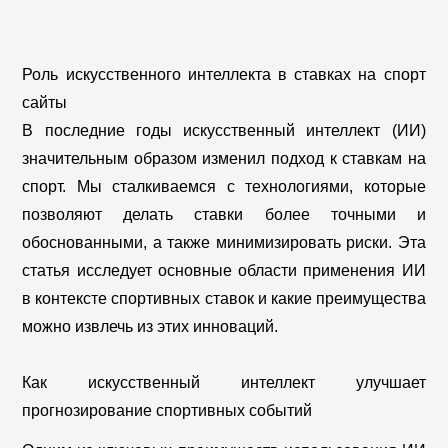
Роль искусственного интеллекта в ставках на спорт
сайты
В последние годы искусственный интеллект (ИИ)
значительным образом изменил подход к ставкам на
спорт. Мы сталкиваемся с технологиями, которые
позволяют делать ставки более точными и
обоснованными, а также минимизировать риски. Эта
статья исследует основные области применения ИИ
в контексте спортивных ставок и какие преимущества
можно извлечь из этих инноваций.
Как искусственный интеллект улучшает
прогнозирование спортивных событий