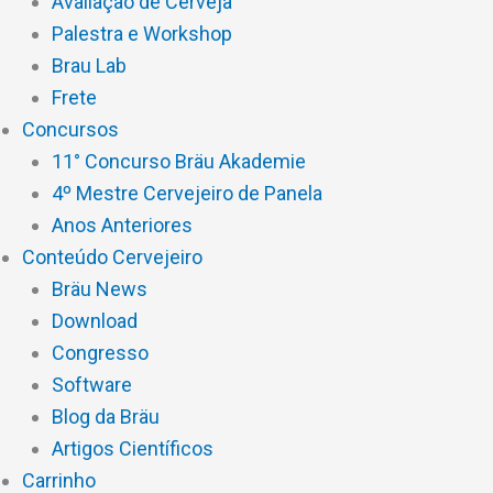
Avaliação de Cerveja
Palestra e Workshop
Brau Lab
Frete
Concursos
11° Concurso Bräu Akademie
4º Mestre Cervejeiro de Panela
Anos Anteriores
Conteúdo Cervejeiro
Bräu News
Download
Congresso
Software
Blog da Bräu
Artigos Científicos
Carrinho