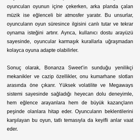
oyuncuları oyunun içine çekerken, arka planda çalan
müzik ise eğlenceli bir atmosfer yaratır. Bu unsurlar,
oyuncuların oyun süresince ilgisini canlı tutar ve tekrar
oynama isteğini artırır. Ayrıca, kullanıcı dostu arayüzü
sayesinde, oyuncular karmaşık kurallarla uğraşmadan
kolayca oyuna adapte olabilirler.
Sonuç olarak, Bonanza Sweet’in sunduğu yenilikçi
mekanikler ve cazip özellikler, onu kumarhane slotları
arasında öne çıkarır. Yüksek volatilite ve Megaways
sistemi sayesinde sağladığı heyecan dolu deneyimle,
hem eğlence arayanlara hem de büyük kazançların
peşinde olanlara hitap eder. Oyuncuların beklentilerini
karşılayan bu oyun, tatlı temasıyla da keyifli anlar vaat
eder.