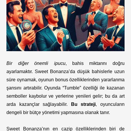
Bir diğer önemli ipucu
, bahis miktarını doğru
ayarlamaktır. Sweet Bonanza’da düşük bahislerle uzun
süre oynamak, oyunun bonus özelliklerinden yararlanma
şansını artırabilir. Oyunda “Tumble” özelliği ile kazanan
semboller kaybolur ve yerlerine yenileri gelir; bu da art
arda kazançlar sağlayabilir.
Bu strateji
, oyuncuların
dengeli bir bütçe yönetimi yapmasına olanak tanır.
Sweet Bonanza’nın en cazip özelliklerinden biri de