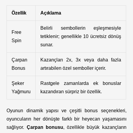
Özellik
Açıklama
Belirli sembollerin eşleşmesiyle
Free
tetiklenir; genellikle 10 ücretsiz dönüş
Spin
sunar.
Çarpan
Kazançları 2x, 3x veya daha fazla
Bonus
artırabilen özel semboller içerir.
Şeker
Rastgele zamanlarda ek bonuslar
Yağmuru
kazandıran sürpriz bir özellik.
Oyunun dinamik yapısı ve çeşitli bonus seçenekleri,
oyuncuların her dönüşte farklı bir heyecan yaşamasını
sağlıyor.
Çarpan bonusu
, özellikle büyük kazançların