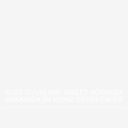
SLOT OYUNLARI: SWEET BONANZA
HAKKINDA BILMENIZ GEREKENLER