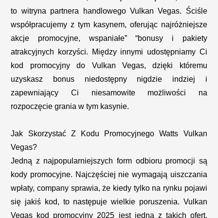
to witryna partnera handlowego Vulkan Vegas. Ściśle
współpracujemy z tym kasynem, oferując najróżniejsze
akcje promocyjne, wspaniałe” “bonusy i pakiety
atrakcyjnych korzyści. Między innymi udostępniamy Ci
kod promocyjny do Vulkan Vegas, dzięki któremu
uzyskasz bonus niedostępny nigdzie indziej i
zapewniający Ci niesamowite możliwości na
rozpoczęcie grania w tym kasynie.
Jak Skorzystać Z Kodu Promocyjnego Watts Vulkan
Vegas?
Jedną z najpopularniejszych form odbioru promocji są
kody promocyjne. Najczęściej nie wymagają uiszczania
wpłaty, company sprawia, że kiedy tylko na rynku pojawi
się jakiś kod, to następuje wielkie poruszenia. Vulkan
Vegas kod promocyjny 2025 jest jedną z takich ofert,