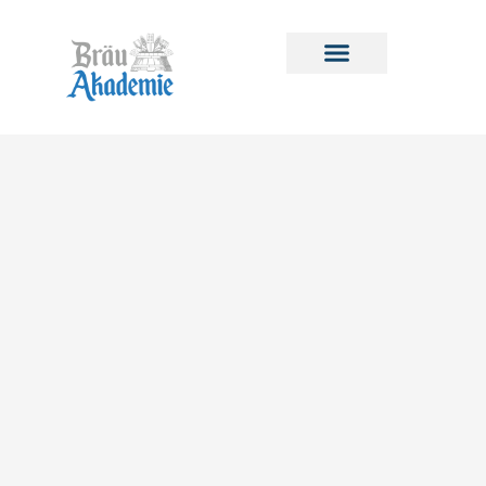
Ir
para
o
conteúdo
Conteúdo Cervejeiro
Minha Conta