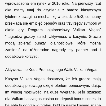
wprowadzona em rynek w 2016 roku. Na pierwszy rzut
oka mamy tutaj do czynienia z bardzo klasycznym
tytułem z uwagi na mechanikę w układzie 5×3, company
przekłada się em pięć bębnów oraz trzy rzędy symboli w
oknie gry. Program lojalnościowy Vulkan Vegas”
“nagradza graczy za ich aktywność w kasynie. Gracze
mogą zbierać punkty lojalnościowe, które można
zamienić na różnorodne nagrody my partner and i
dodatkowe korzyści.
Aktywowanie Kodu Promocyjnego Watts Vulkan Vegas
Kasyno Vulkan Vegas dostarcza, że ich gracze mają
dodatkową przewagę dzięki ofertom bonusowym, dając
im więcej możliwości na duże wygrane. Jeśli szukasz
dla Vulkan Las vegas casino no deposit bonus codes, to
be able to dobrze wybrałeś, ksfd że nasze kasyno znane