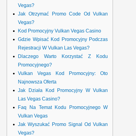
Vegas?
Jak Otrzymać Promo Code Od Vulkan
Vegas?
Kod Promocyjny Vulkan Vegas Casino
Gdzie Wpisać Kod Promocyjny Podczas
Rejestracji W Vulkan Las Vegas?
Dlaczego Warto Korzystać Z Kodu
Promocyjnego?
Vulkan Vegas Kod Promocyjny: Oto
Najnowsza Oferta
Jak Działa Kod Promocyjny W Vulkan
Las Vegas Casino?
Faq Na Temat Kodu Promocyjnego W
Vulkan Vegas
Jak Wyszukać Promo Signal Od Vulkan
Vegas?