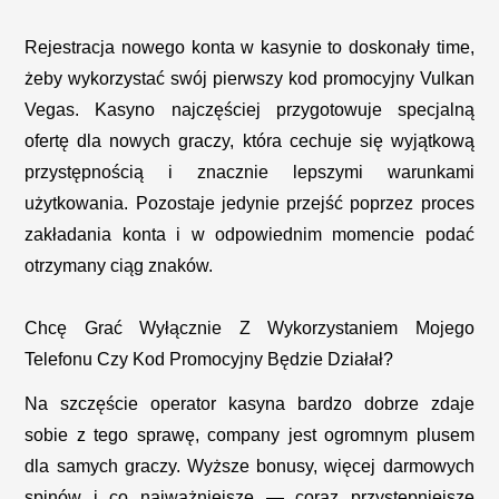
Rejestracja nowego konta w kasynie to doskonały time,
żeby wykorzystać swój pierwszy kod promocyjny Vulkan
Vegas. Kasyno najczęściej przygotowuje specjalną
ofertę dla nowych graczy, która cechuje się wyjątkową
przystępnością i znacznie lepszymi warunkami
użytkowania. Pozostaje jedynie przejść poprzez proces
zakładania konta i w odpowiednim momencie podać
otrzymany ciąg znaków.
Chcę Grać Wyłącznie Z Wykorzystaniem Mojego
Telefonu Czy Kod Promocyjny Będzie Działał?
Na szczęście operator kasyna bardzo dobrze zdaje
sobie z tego sprawę, company jest ogromnym plusem
dla samych graczy. Wyższe bonusy, więcej darmowych
spinów i co najważniejsze — coraz przystępniejsze