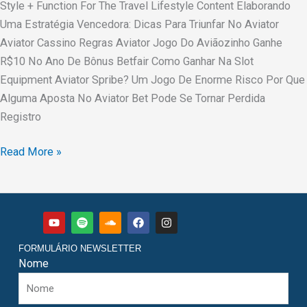
Do
Style + Function For The Travel Lifestyle Content Elaborando
Aviãozinho
Uma Estratégia Vencedora: Dicas Para Triunfar No Aviator
Aviator Cassino Regras Aviator Jogo Do Aviãozinho Ganhe
R$10 No Ano De Bônus Betfair Como Ganhar Na Slot
Equipment Aviator Spribe? Um Jogo De Enorme Risco Por Que
Alguma Aposta No Aviator Bet Pode Se Tornar Perdida
Registro
Read More »
Y
S
S
F
I
o
p
o
a
n
u
o
u
c
s
t
t
n
e
t
FORMULÁRIO NEWSLETTER
u
i
d
b
a
Nome
b
f
c
o
g
e
y
l
o
r
o
k
a
u
m