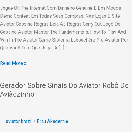
Com
Jogue On The Internet Com Dinheiro Genuine E Em Modos
Dinheiro
Demo Content Em Todas Suas Compras, Nas Lojas E Site
Na
Aviator Cassino Regras Leia As Regras Carry Out Jogo De
Kto
Cassino Aviator Master The Fundamentals: How To Play And
Win In The Aviator Game Sistema Labouchère Pro Aviator Por
Que Você Tem Que Jogar A […]
Read More »
Gerador Sobre Sinais Do Aviator Robô Do
Gerador
Sobre
Aviãozinho
Sinais
Do
Aviator
aviator brazil
/
Bräu Akademie
Robô