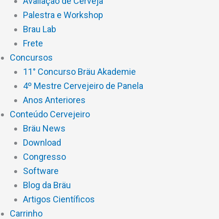
Avaliação de Cerveja
Palestra e Workshop
Brau Lab
Frete
Concursos
11° Concurso Bräu Akademie
4º Mestre Cervejeiro de Panela
Anos Anteriores
Conteúdo Cervejeiro
Bräu News
Download
Congresso
Software
Blog da Bräu
Artigos Científicos
Carrinho